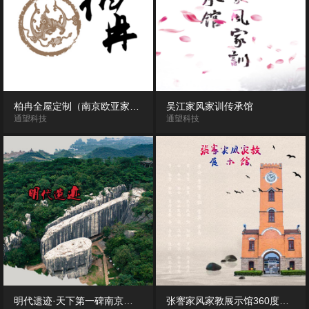
柏冉全屋定制（南京欧亚家居体验馆）720度VR全景漫游展示
吴江家风家训传承馆
通望科技
通望科技
明代遗迹·天下第一碑南京阳山碑材风景区720度VR全景
张謇家风家教展示馆360度VR全景展示