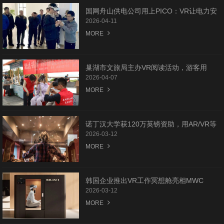
国网舟山供电公司用上PICO：VR让电力安
全培训更“真实”
2026-04-11
MORE
巢湖市文旅局主办VR阅读活动，游客用
PICO在姥山岛感受科技书香
2026-04-07
MORE
诺丁汉大学获120万英镑资助，用AR/VR等
技术驱动下一波音乐创新
2026-03-12
MORE
韩国企业推出VR工作冥想舱亮相MWC
2026 助力职场心理减压
2026-03-12
MORE