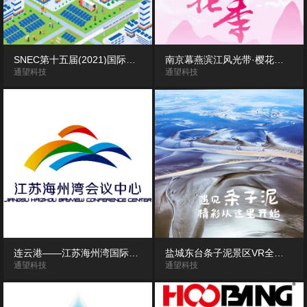
SNEC第十五届(2021)国际太阳能光伏与智慧能源(上海)大会——中建电力展台VR全景漫游展示
南京幕燕滨江风光带·樱花大道VR全景“云”赏花
通望科技
通望科技
连云港——江苏海州湾国际会议中心360度VR全景酒店客房展示
盐城东台条子泥景区VR全景漫游
通望科技
通望科技